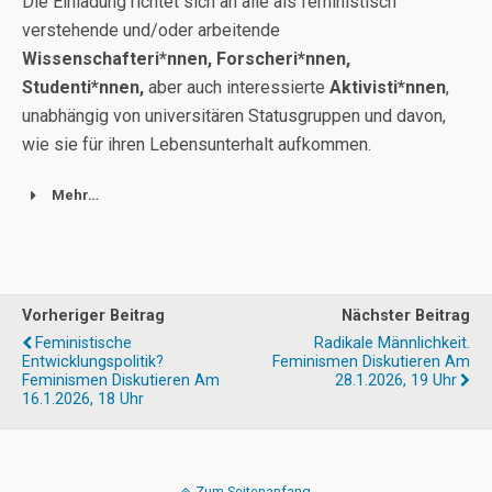
Die Einladung richtet sich an alle als feministisch
verstehende und/oder arbeitende
Wissenschafteri*nnen, Forscheri*nnen,
Studenti*nnen,
aber auch interessierte
Aktivisti*nnen
,
unabhängig von universitären Statusgruppen und davon,
wie sie für ihren Lebensunterhalt aufkommen.
Mehr…
Vorheriger Beitrag
Nächster Beitrag
Feministische
Radikale Männlichkeit.
Entwicklungspolitik?
Feminismen Diskutieren Am
Feminismen Diskutieren Am
28.1.2026, 19 Uhr
16.1.2026, 18 Uhr
Zum Seitenanfang