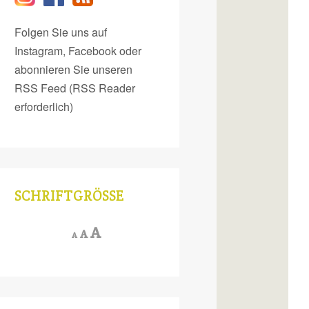
Folgen Sie uns auf
Instagram, Facebook oder
abonnieren Sie unseren
RSS Feed (RSS Reader
erforderlich)
SCHRIFTGRÖSSE
Increase
A
Reset
Decrease
A
A
font
font
font
size.
size.
size.