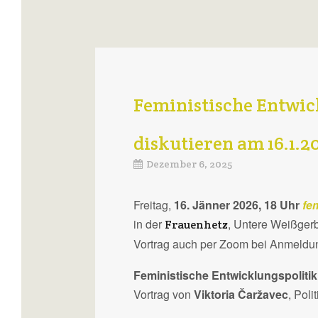
Feministische Entwic
diskutieren am 16.1.2
Dezember 6, 2025
Freitag,
16. Jänner 2026, 18 Uhr
fe
in der
, Untere Weißger
Frauenhetz
Vortrag auch per Zoom bei Anmeldun
Feministische Entwicklungspoliti
Vortrag von
Viktoria Čaržavec
, Pol