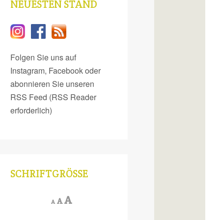
NEUESTEN STAND
Folgen Sie uns auf
Instagram, Facebook oder
abonnieren Sie unseren
RSS Feed (RSS Reader
erforderlich)
SCHRIFTGRÖSSE
Increase
A
Reset
Decrease
A
A
font
font
font