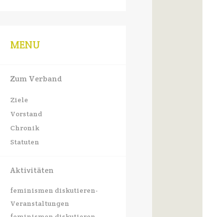
size.
size.
size.
MENU
Zum Verband
Ziele
Vorstand
Chronik
Statuten
Aktivitäten
feminismen diskutieren-
Veranstaltungen
feminismen diskutieren-