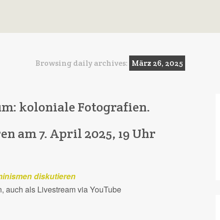
Browsing daily archives:
März 26, 2025
m: koloniale Fotografien.
n am 7. April 2025, 19 Uhr
minismen diskutieren
n, auch als Livestream via YouTube