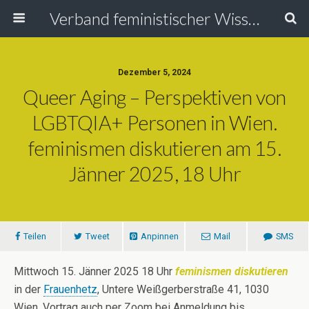
Verband feministischer Wissenschafterinnen
Dezember 5, 2024
Queer Aging – Perspektiven von
LGBTQIA+ Personen in Wien.
feminismen diskutieren am 15.
Jänner 2025, 18 Uhr
Teilen
Tweet
Anpinnen
Mail
SMS
Mittwoch 15. Jänner 2025 18 Uhr
feminismen diskutieren
in der
Frauenhetz
, Untere Weißgerberstraße 41, 1030
Wien, Vortrag auch per Zoom bei Anmeldung bis